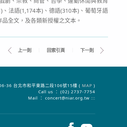
、音樂、戲劇、宗教、商管、哲學、運動休閒與教育
法語(1,174本)、德語(310本)、葡萄牙語
人的作品全文，及各類新授權之文本。
上一則
｜
回索引頁
｜
下一則
06-36 台北市和平東路二段106號15樓 (
MAP
)
Call us ： (02) 2737-7754
Mail ： concert@niar.org.tw
:::