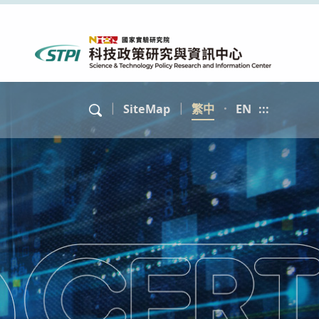
｜
SiteMap
｜
繁中
．
EN
:::