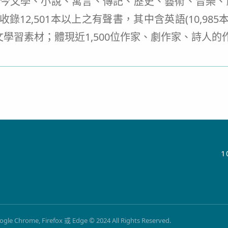
ary收錄內容含古今文學、小說、寓言、傳記、歷史、藝術
2,501本以上之有聲書，其中含英語(10,985本)、
的語文學習素材；體現近1,500位作家、劇作家、詩
1
Firefox 或 Edge © 2024 All Rights Reserved.