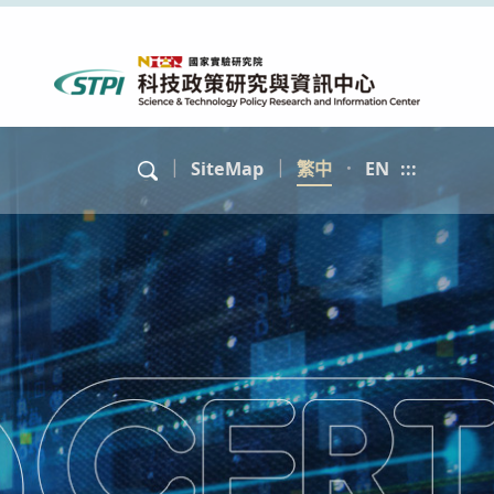
｜
SiteMap
｜
繁中
．
EN
:::