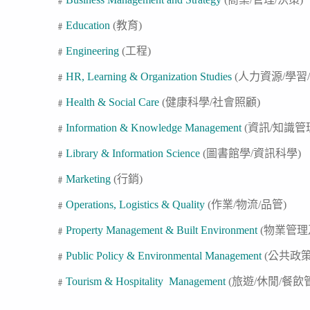
﹟
Education
(教育)
﹟
Engineering
(工程)
﹟
HR, Learning & Organization Studies
(人力資源/學習
﹟
Health & Social Care
(健康科學/社會照顧)
﹟
I
nformation & Knowledge Management
(資訊/知識管
﹟
Library & Information Science
(圖書館學/資訊科學)
﹟
Marketing
(行銷)
﹟
Operations, Logistics & Quality
(作業/物流/品管)
﹟
Property Management & Built Environment
(物業管理
﹟
Public Policy & Environmental Management
(公共政策
﹟
Tourism & Hospitality Management
(旅遊/休閒/餐飲