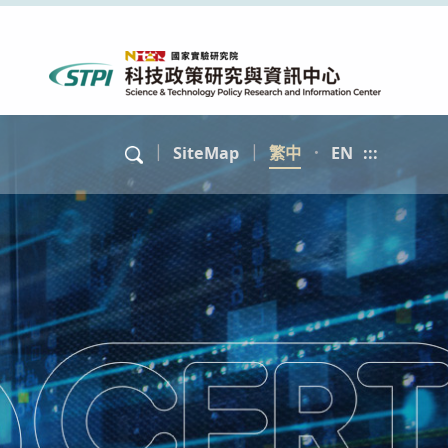
｜
SiteMap
｜
繁中
．
EN
:::