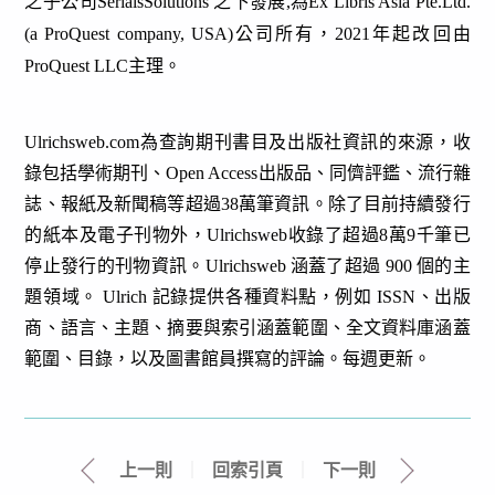
之子公司SerialsSolutions 之下發展,為Ex Libris Asia Pte.Ltd.
(a ProQuest company, USA)公司所有
，2021年起改回由
ProQuest LLC主理
。
Ulrichsweb.com
為查詢期刊書目及出版社資訊的來源，收
錄包括學術期刊、
Open Access
出版品、同儕評鑑、流行雜
誌、報紙及新聞稿等超過
38
萬筆資訊。除了目前持續發行
的紙本及電子刊物外，
Ulrichsweb
收錄了超過
8
萬
9
千筆已
停止發行的刊物資訊。
Ulrichsweb
涵蓋了超過
900
個的主
題領域。
Ulrich
記錄提供各種資料點，例如
ISSN
、出版
商、語言、主題、摘要與索引涵蓋範圍、全文資料庫涵蓋
範圍、目錄，以及圖書館員撰寫的評論。每週更新。
上一則
｜
回索引頁
｜
下一則