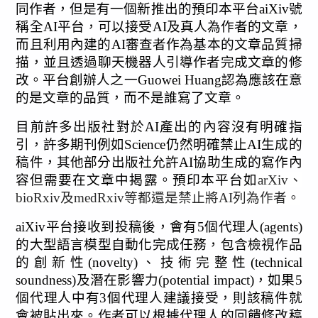
同作者，但是有一個新推出的預印本平台aiXiv號
稱全AI平台，可以接受AI及真人為作者的文章，
而且利用內建的AI審查者作為基本的文章品質掃
描，並且透過聊天機器人引導作者完成文章的修
改。平台創辦人之一Guowei Huang認為應該在意
的是文章的品質，而不是誰寫了文章。
目前許多出版社對於AI產出的內容沒有明確指
引，許多期刊例如Science仍然明確禁止AI生成的
稿件，其他部分出版社允許AI協助生成的寫作內
容但需要在文章中揭露。預印本平台如
arXiv、
bioRxiv及medRxiv等都還是禁止將AI列為作者。
aiXiv平台接收到投稿後，會有5個代理人(agents)
的大型語言模型自動化完成任務，包含檢視作品
的創新性(novelty)、技術完整性(technical 
soundness)及潛在影響力(potential impact)，如果5
個代理人中有3個代理人建議接受，則該稿件就
會被貼出來。作者可以根據代理人的回饋修改稿