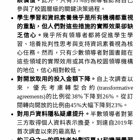
該價值。
此外，只有
31%
的領導者認為自己
參與了校園層級的關鍵決策過程。
學生學習和資訊素養幾乎是所有機構都重視
的重點，但人們對這些措施的實際效果卻缺
乏信心。
幾乎所有領導者都將促進學生學
習、培養批判性思考與支持資訊素養視為核
心任務。然而，只有少數領導者對圖書館在
這些領域的實際效用或其作為校園領導機構
的地位，信心相對較低。
對開放取用的投入金額下降。
自上次調查以
來，優先考慮轉型合約
(
transformative
agreements)
的比例從
38%
下降到
26%
。從訂
閱轉向開放的比例由
45%
大幅下降到
23%
。
對用戶資料隱私疑慮提升。
半數領導者對第
三方取得個人資料表示擔憂，到達自
2019
年
首次調查以來的最高點。