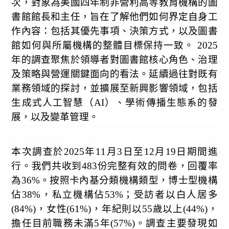
次，對象為美國四年制非營利高等教育機構的圖
書館館長和主任，旨在了解他們如何界定自身工
作內容：包括其優先事項、決策方式，以及圖書
館如何與所屬機構的整體目標保持一致。
2025
年的調查聚焦於領導者對圖書館核心角色、治理
及策略與營運關鍵面向的看法。延續過往對既有
業務領域的探討，並擴展至新興影響領域，包括
生成式人工智慧（
AI
）、學術傳播生態系的發
展，以及變革管理。
本次調查於
2025
年
11
月
3
日至
12
月
19
日期間進
行。我們共收到
483
份完整有效的問卷，回覆率
為
36%
。按照卡內基分類機構類型，
博士型機構
佔
38%
，私立機構佔
53%
；受訪者以白人居多
(84%)
，女性
(61%)
，年紀則以
55
歲以上
(44%)
，
擔任目前職務未滿
5
年
(57%)
。調查主要發現如