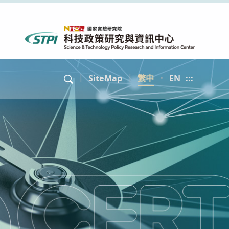
｜
SiteMap
｜
繁中
．
EN
:::