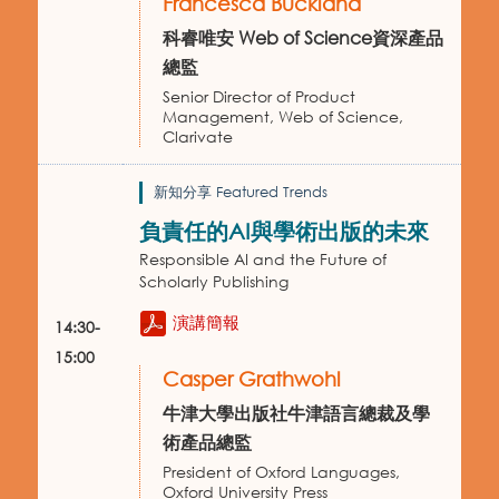
Francesca Buckland
科睿唯安 Web of Science資深產品
總監
Senior Director of Product
Management, Web of Science,
Clarivate
新知分享 Featured Trends
負責任的AI與學術出版的未來
Responsible AI and the Future of
Scholarly Publishing
演講簡報
14:30-
15:00
Casper Grathwohl
牛津大學出版社牛津語言總裁及學
術產品總監
President of Oxford Languages,
Oxford University Press