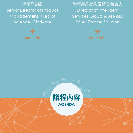
深產品總監
智慧產品總監及研發負責人
Senior Director of Product
Director of Intelligent
Management, Web of
Services Group & AI R&D,
Science, Clarivate
Wiley Partner Solution