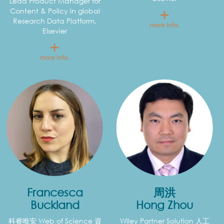
Lead Product Manager for
Content & Policy in global
Research Data Platform,
Elsevier
Francesca
周洪
Buckland
Hong Zhou
科睿唯安 Web of Science 資
Wiley Partner Solution 人工