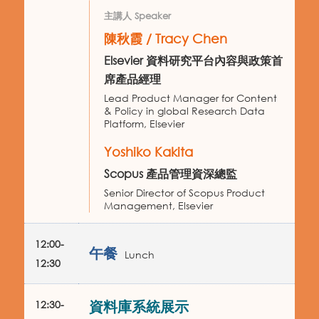
主講人 Speaker
陳秋霞 / Tracy Chen
Elsevier 資料研究平台內容與政策首
席產品經理
Lead Product Manager for Content
& Policy in global Research Data
Platform, Elsevier
Yoshiko Kakita
Scopus 產品管理資深總監
Senior Director of Scopus Product
Management, Elsevier
12:00-
午餐
Lunch
12:30
12:30-
資料庫系統展示