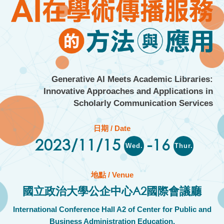
Generative AI Meets Academic Libraries:
Innovative Approaches and Applications in
Scholarly Communication Services
日期 / Date
2023/11/15
-16
Wed.
Thur.
地點 / Venue
國立政治大學公企中心A2國際會議廳
International Conference Hall A2 of Center for Public and
Business Administration Education,