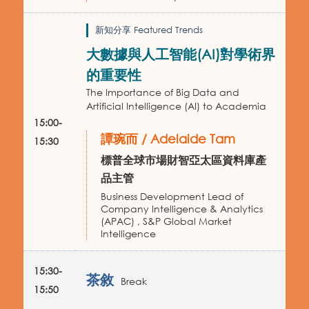
新知分享 Featured Trends
大數據與人工智能(AI)對學術界
的重要性
The Importance of Big Data and
Artificial Intelligence (AI) to Academia
15:00-
譚琬而 / Adelaide Tam
15:30
標普全球市場財智亞太區資料庫產
品主管
Business Development Lead of
Company Intelligence & Analytics
(APAC) , S&P Global Market
Intelligence
15:30-
茶敘
Break
15:50