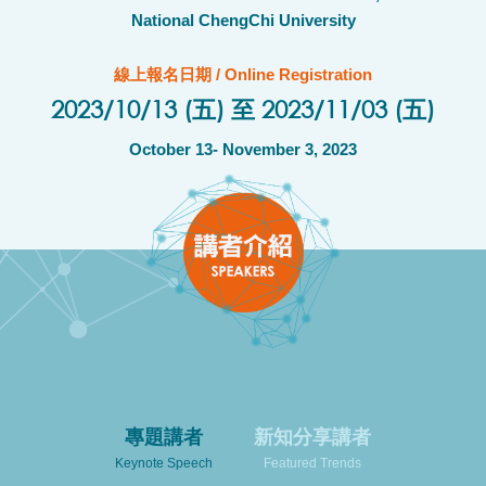
National ChengChi University
線上報名日期 / Online Registration
2023/10/13 (五) 至 2023/11/03 (五)
October 13- November 3, 2023
專題講者
新知分享講者
Keynote Speech
Featured Trends