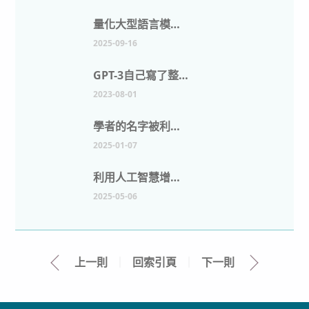
量化大型語言模型在學術文章中的使用狀況
2025-09-16
GPT-3自己寫了整篇論文，出版社應該擔心嗎？
2023-08-01
學者的名字被利用來寫假的同儕評審評論
2025-01-07
利用人工智慧增強學術研究：實際應用與工具
2025-05-06
上一則
｜
回索引頁
｜
下一則