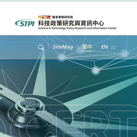
｜
SiteMap
｜
繁中
．
EN
:::