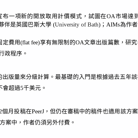
版社PeerJ宣布一項新的開放取用計價模式，試圖在OA市場
第一個機構夥伴是英國巴斯大學 (
University of Bath
)；AIMs為
定費用(flat fee)享有無限制的OA文章出版篇數，
付費行政程序。
期刊的出版量來分級計算。最基礎的入門是根據過去五年該
不會超過5千美元。
2個月投稿在PeerJ，但仍在審稿中的稿件也適用該
方案中，作者仍須另外付費。