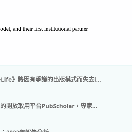
, and their first institutional partner
OA期刊《eLife》將因有爭議的出版模式而失去impact factor
中國推出新的開放取用平台PubScholar，專家對此表示存疑，認為現有資料庫訂購模式的主導地位不太可能很快受到挑戰