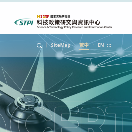
｜
SiteMap
｜
繁中
．
EN
:::