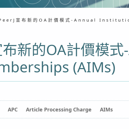
erJ宣布新的OA計價模式-Annual Institution
宣布新的OA計價模式-A
emberships (AIMs)
APC
Article Processing Charge
AIMs