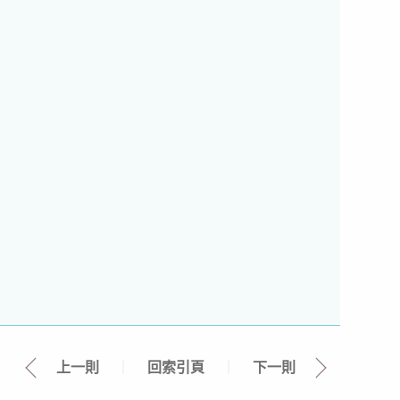
上一則
｜
回索引頁
｜
下一則