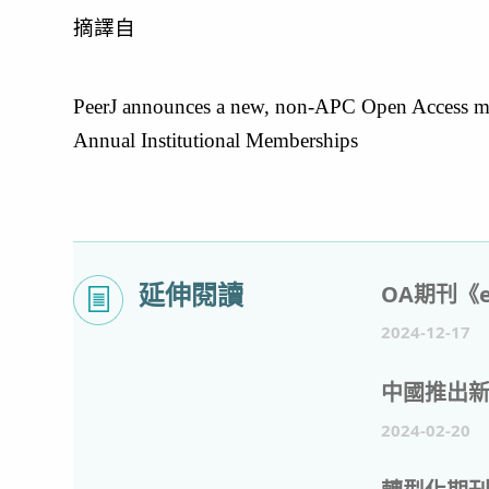
摘譯自 
PeerJ announces a new, non-APC Open Access model
Annual Institutional Memberships
延伸閱讀
2024-12-17
2024-02-20