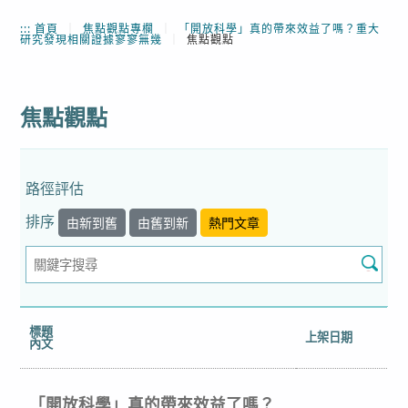
:::
首頁
｜
焦點觀點專欄
｜
「開放科學」真的帶來效益了嗎？重大
研究發現相關證據寥寥無幾
｜
焦點觀點
焦點觀點
路徑評估
排序
由新到舊
由舊到新
熱門文章
標題
上架日期
內文
「開放科學」真的帶來效益了嗎？