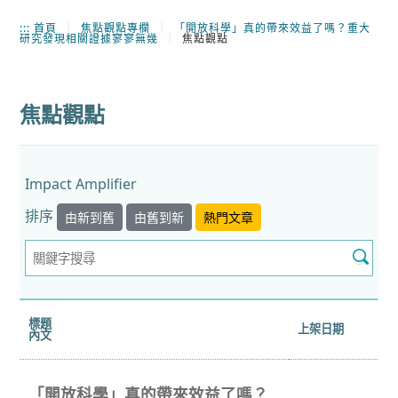
:::
首頁
｜
焦點觀點專欄
｜
「開放科學」真的帶來效益了嗎？重大
研究發現相關證據寥寥無幾
｜
焦點觀點
焦點觀點
Impact Amplifier
排序
由新到舊
由舊到新
熱門文章
標題
上架日期
內文
「開放科學」真的帶來效益了嗎？