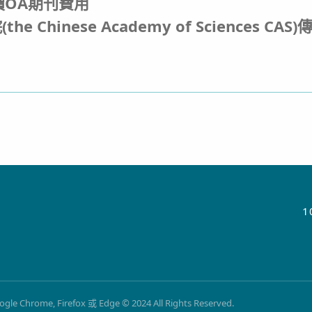
價OA期刊費用
hinese Academy of Sciences CA
1
Firefox 或 Edge © 2024 All Rights Reserved.