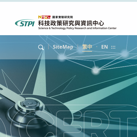
｜
SiteMap
｜
繁中
．
EN
:::