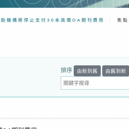
資助機構將停止支付30本高價OA期刊費用
｜
焦點
排序
由新到舊
由舊到新