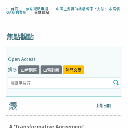
:::
首頁
｜
焦點觀點專欄
｜
中國主要資助機構將停止支付30本高價
OA期刊費用
｜
焦點觀點
焦點觀點
Open Access
排序
由新到舊
由舊到新
熱門文章
標題
上架日期
內文
A ‘Transformative Agreement’