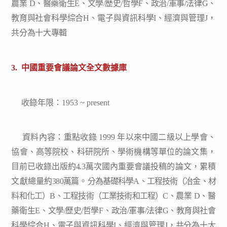
農業
D
、醫藥衛生
E
、
文學
/
歷史
/
哲學
F
、政治
/
軍事
/
法律
G
、
教育與社會
科學綜合
H
、電子與資訊科學
I
、經濟與管理
J
，
共分為十大專
輯
3. 中國重要會議論文全文數據庫
收錄年限：1953 ~ present
資料內容：
重點收錄
1999
年以來中國二級以上學會、
協會、高等院校、科研院所、學術機構等單位的論文集，
目前已收錄出版約
4.3
萬
次
國內重要會議投稿的論文，累積
文獻總量約
380
萬
篇。
分為基礎科學
A
、工程技術（冶金、材
料和化工）
B
、工程技術（工業技術和工程）
C
、
農業
D
、醫
藥衛生
E
、文學
/
歷史
/
哲學
F
、政治
/
軍事
/
法律
G
、教育與社會
科學綜合
H
、電子與資訊科學
I
、經濟與管理
J
，
共分為十大