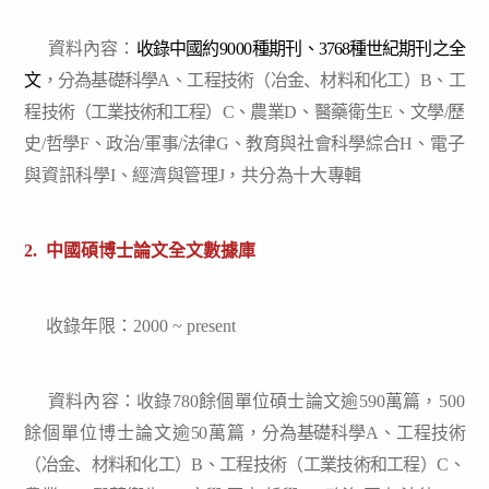
資料內容：
收錄中國
約
9000
種期刊、
37
6
8
種世紀期刊之全
文
，分為
基礎科學
A
、
工程技術（冶金、材料和化工）
B
、
工
程技術（工業技術和工程）
C
、
農業
D
、醫藥衛生
E
、
文學
/
歷
史
/
哲學
F
、政治
/
軍事
/
法律
G
、教育與社會
科學綜合
H
、電子
與資訊科學
I
、經濟與管理
J
，
共分為十大專
輯
2. 中國碩博士論文全文數據庫
收錄年限：2000 ~ present
資料內容：
收錄
780
餘
個單位碩士論文逾
590
萬
篇，
500
餘
個單位博士論文逾
50
萬
篇
，分為
基礎科學
A
、
工程技術
（冶金、材料和化工）
B
、
工程技術（工業技術和工程）
C
、